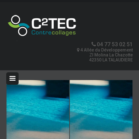
04 77 53 02 51
4 Allée du Développement
ZI Molina La Chazotte
42350 LA TALAUDIERE