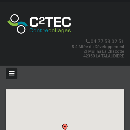
04 77 53 02 51
4 Allée du Développement
ZI Molina La Chazotte
42350 LA TALAUDIERE